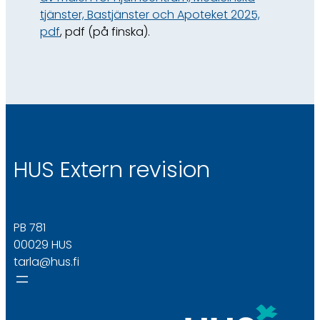
tjänster, Bastjänster och Apoteket 2025,
pdf
, pdf (på finska).
HUS Extern revision
PB 781
00029 HUS
tarla@hus.fi