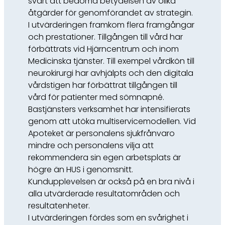
svårt att bedöma betydelsen av olika
åtgärder för genomförandet av strategin.
I utvärderingen framkom flera framgångar
och prestationer. Tillgången till vård har
förbättrats vid Hjärncentrum och inom
Medicinska tjänster. Till exempel vårdkön till
neurokirurgi har avhjälpts och den digitala
vårdstigen har förbättrat tillgången till
vård för patienter med sömnapné.
Bastjänsters verksamhet har intensifierats
genom att utöka multiservicemodellen. Vid
Apoteket är personalens sjukfrånvaro
mindre och personalens vilja att
rekommendera sin egen arbetsplats är
högre än HUS i genomsnitt.
Kundupplevelsen är också på en bra nivå i
alla utvärderade resultatområden och
resultatenheter.
I utvärderingen fördes som en svårighet i