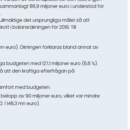
sammanlagt 86,9 miljoner euro i understöd för
.
ullmäktige det ursprungliga målet så att
tt i balansräkningen för 2019. Till
mn euro). Ökningen förklaras bland annat av
ga budgeten med 127,1 miljoner euro (6,6 %).
å att den kraftiga efterfrågan på
t jämfört med budgeten.
belopp av 90 miljoner euro, vilket var mindre
 1 148,3 mn euro).