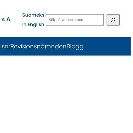
Suomeksi
Etsi
A
A
A
In English
lser
Revisionsnämnden
Blogg