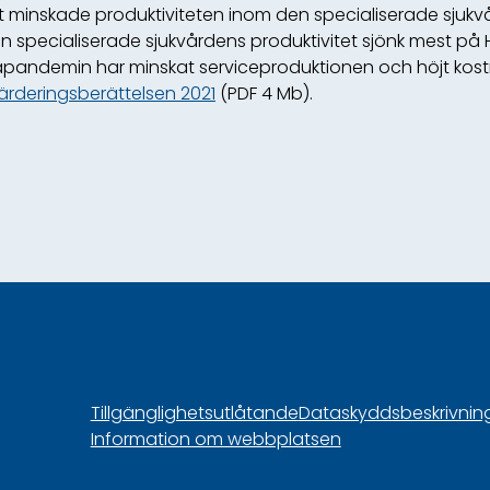
itet minskade produktiviteten inom den specialiserade sjukv
 Den specialiserade sjukvårdens produktivitet sjönk mest 
apandemin har minskat serviceproduktionen och höjt kos
ärderingsberättelsen 2021
(PDF 4 Mb).
Tillgänglighetsutlåtande
Dataskyddsbeskrivnin
Information om webbplatsen