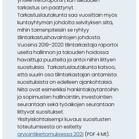
yhteenvetoraportin, kun tilikauden
tarkastus on päättynyt.
Tarkastuslautakunta saa vuosittain myös
kuntayhtymän johdolta selvityksen siitä,
mihin toimenpiteisiin se ryhtyy
tilintarkastushavaintojen johdosta.
Vuosina 2019–2020 tilintarkastaja raportoi
useita hallinnon ja talouden hoidossa
havaittuja puutteita ja antoi niihin liittyen
suosituksia. Tarkastuslautakunta katsoo,
että suurin osa tilintarkastajan antamista
suosituksista on edelleen ajankohtaisia.
Niitä ovat esimerkiksi hankintakäytäntöihin
ja sopimusten hallinointiin, investointien
seurantaan sekä työaikojen seurantaan
liittyvät suositukset.
Yksityiskohtaisempi kuvaus suositusten
toteutumisesta on esitetty
arviointikertomuksessa 2021
(PDF 4 Mt).