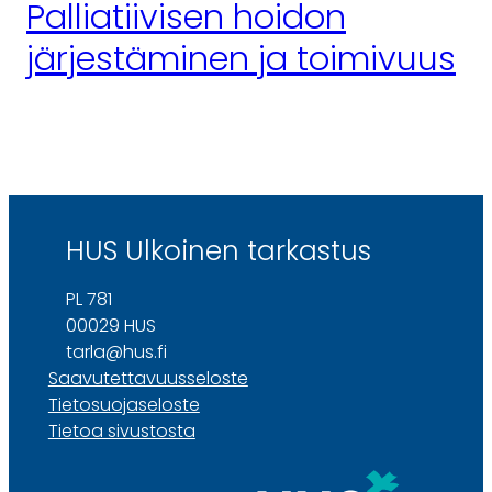
Palliatiivisen hoidon
järjestäminen ja toimivuus
HUS Ulkoinen tarkastus
PL 781
00029 HUS
tarla@hus.fi
Saavutettavuusseloste
Tietosuojaseloste
Tietoa sivustosta