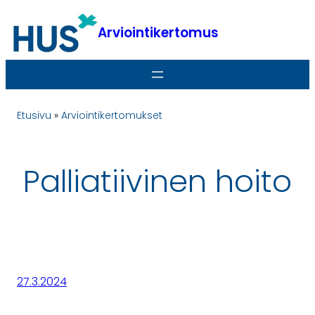
Siirry
sisältöön
Arviointikertomus
Etusivu
»
Arviointikertomukset
Palliatiivinen hoito
27.3.2024