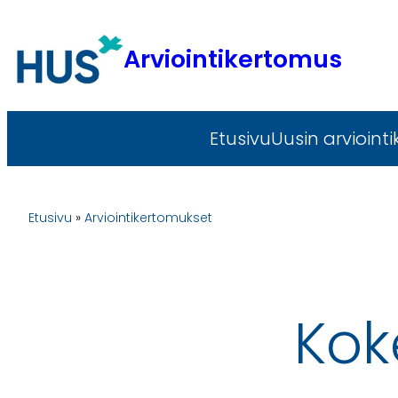
Siirry
sisältöön
Arviointikertomus
Etusivu
Uusin arvioint
Etusivu
»
Arviointikertomukset
Kok