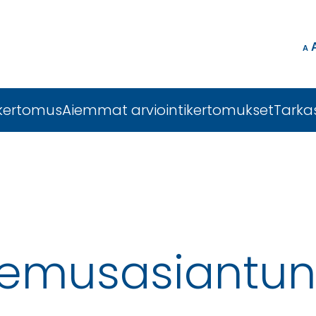
A
ikertomus
Aiemmat arviointikertomukset
Tarka
emusasiantunt