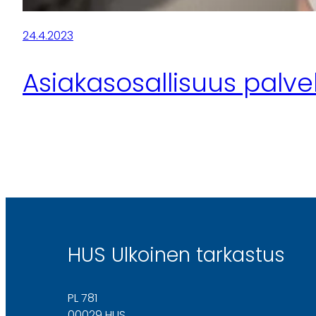
24.4.2023
Asiakasosallisuus palve
HUS Ulkoinen tarkastus
PL 781
00029 HUS