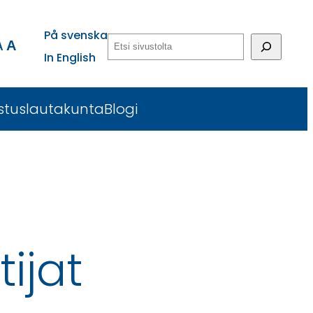
På svenska
Etsi
A
A
In English
stuslautakunta
Blogi
ijat