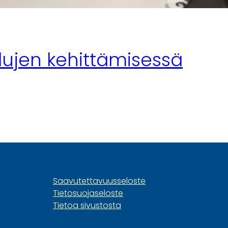
lujen kehittämisessä
Saavutettavuusseloste
Tietosuojaseloste
Tietoa sivustosta