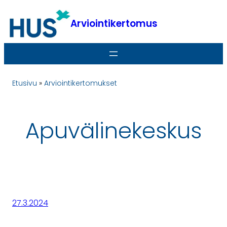
Siirry
sisältöön
Arviointikertomus
Etusivu
»
Arviointikertomukset
Apuvälinekeskus
27.3.2024