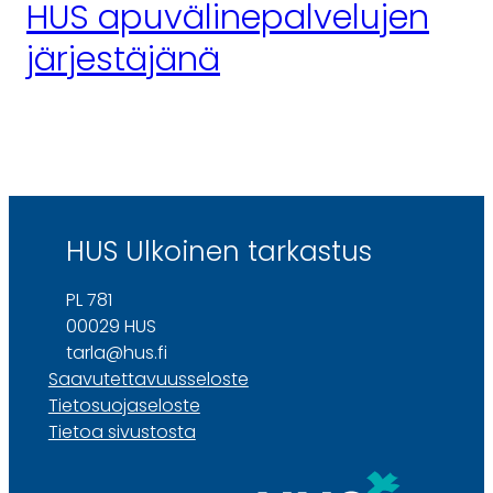
HUS apuvälinepalvelujen
järjestäjänä
HUS Ulkoinen tarkastus
PL 781
00029 HUS
tarla@hus.fi
Saavutettavuusseloste
Tietosuojaseloste
Tietoa sivustosta