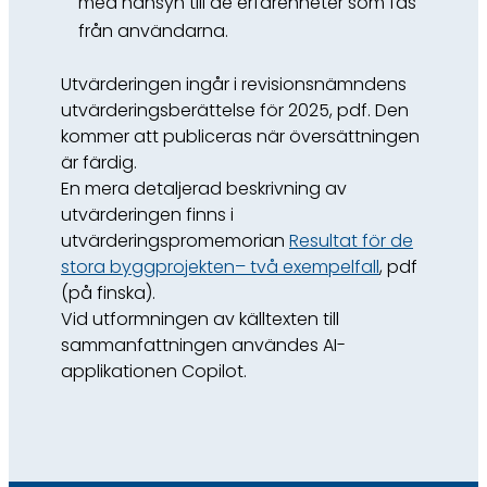
med hänsyn till de erfarenheter som fås
från användarna.
Utvärderingen ingår i revisionsnämndens
utvärderingsberättelse för 2025, pdf. Den
kommer att publiceras när översättningen
är färdig.
En mera detaljerad beskrivning av
utvärderingen finns i
utvärderingspromemorian
Resultat för de
stora byggprojekten– två exempelfall
, pdf
(på finska).
Vid utformningen av källtexten till
sammanfattningen användes AI-
applikationen Copilot.