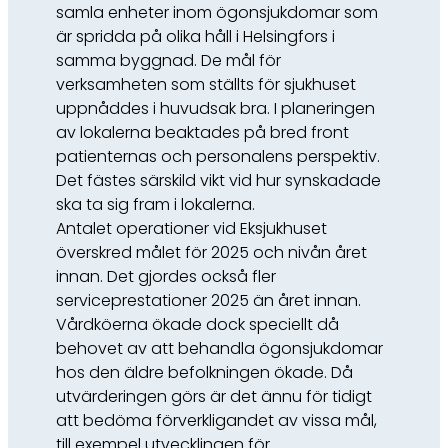
samla enheter inom ögonsjukdomar som
är spridda på olika håll i Helsingfors i
samma byggnad. De mål för
verksamheten som ställts för sjukhuset
uppnåddes i huvudsak bra. I planeringen
av lokalerna beaktades på bred front
patienternas och personalens perspektiv.
Det fästes särskild vikt vid hur synskadade
ska ta sig fram i lokalerna.
Antalet operationer vid Eksjukhuset
överskred målet för 2025 och nivån året
innan. Det gjordes också fler
serviceprestationer 2025 än året innan.
Vårdköerna ökade dock speciellt då
behovet av att behandla ögonsjukdomar
hos den äldre befolkningen ökade. Då
utvärderingen görs är det ännu för tidigt
att bedöma förverkligandet av vissa mål,
till exempel utvecklingen för