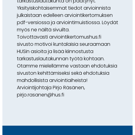
tarkastuslautakunta on päätynyt.
Yksityiskohtaisemmat tiedot arvioinnista
julkaistaan edelleen arviointikertomuksen
pdf-versiossa ja arviointimuistiossa. Löydät
myös ne näiltä sivuilta.
Toivottavasti arviointikertomushus.fi
sivusto motivoi kuntalaisia seuraamaan
HUSin asioita ja lisää kiinnostusta
tarkastuslautakunnan työtä kohtaan.
Otamme mielellämme vastaan ehdotuksia
sivuston kehittämiseksi sekä ehdotuksia
mahdollisista arviointiaiheista!
Arviointijohtaja Pirjo Räsänen,
pirjo.rasanen@hus.fi