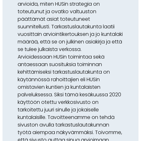
arvioida, miten HUSin strategia on
toteutunut ja ovatko valtuuston
päättämät asiat toteutuneet
suunnitellusti. Tarkastuslautakunta laatii
vuosittain arviointikertouksen ja jo kuntalaki
määrää, että se on julkinen asiakirja ja että
se tulee julkaista verkossa.
Arvioidessaan HUSin toimintaa sekä
antaessaan suosituksia toiminnan
kehittämiseksi tarkastuslautakunta on
käytännössä rahoittajien eli HUSin
omistavien kuntien ja kuntalaisten
palveluksessa. Siksi tämä kesäkuussa 2020
käyttöön otettu verkkosivusto on
tarkoitettu juuri sinulle ja jokaiselle
kuntalaisille. Tavoitteenamme on tehdä
sivuston avulla tarkastuslautakunnan
työtä aiempaa näkyvämmäksi. Toivomme,
että sivusto auttaa sinua arvioimaan