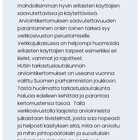
mahdollisimman hyvin erilaisten käyttäjien
saavutettavissa ja käytettävissä.
Arviointikertomuksen saavutettavuuden
parantaminen onkin toinen tärkeä syy
verkkosivuston perustamiselle.
Verkkojulkaisussa on helpompi huomioida
erilaisten käyttäjien tarpeet esimerkiksi eri
kielet, vammat ja rajoitteet.
HUSin tarkastuslautakunnan
arviointikertomukset on useana vuonna
valittu Suomen parhaimmiston joukkoon.
Tästä huolimatta tarkastuslautakunta
haluaa edelleen kehittää ja parantaa
kertomustensa tasoa. Tällä
verkkosivustolla laajoista arvioinneista
julkaistaan tiivistelmät, joista saa nopeasti
ja helposti käsityksen siitä, mitä on arvioitu
ja mihin johtopäätöksiin ja suosituksiin