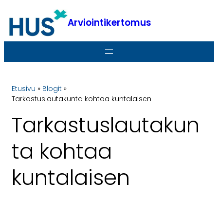
Siirry
sisältöön
Arviointikertomus
Etusivu
»
Blogit
»
Tarkastuslautakunta kohtaa kuntalaisen
Tarkastuslautakun
ta kohtaa
kuntalaisen