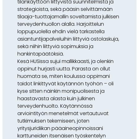
tilankäyttöön liittyvistä suunnitelmista ja
strategioista, sekä pääsin selvittämään
tilaaja-tuottajamallin soveltamista julkisen
terveydenhuollon alalla. Harjoittelun
loppupuolella ehdin vielä tarkastella
asiantuntijapalveluihin liittyviä ostolaskuja,
sekä niihin liittyviä sopimuksia ja
hankintapäätöksiä.
Kesä HUSissa sujui mallikkaasti, ja olenkin
oppinut hurjasti uutta. Parasta on ollut
huomata se, miten koulussa oppimani
taidot linkittyvät käytännön työhön – oli
kyse sitten näinkin monipuolisesta ja
haastavasta alasta kuin julkinen
terveydenhuolto. Käytännössä
arviointityön menetelmät vertautuvat
tutkimuksen tekemiseen, joten
yritysjuridiikan pääaineopinnoissani
karttuneiden itsenäisen työskentelyn