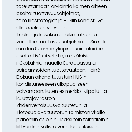
toteuttamaan arviointia kolmen aiheen
osalta: tuottavuusohjelmat,
toimitilastrategiat ja HUSiin kohdistuva
ulkopuolinen valvonta.
Touko- ja kesäkuu sujuikin tutkien ja
vertaillen tuottavuusohjelmia HUSin sekä
muiden Suomen yliopistosairaaloiden
osalta. Lisäksi selvitin, minkälaisia
näkökulmia muualla Euroopassa on
sairaanhoidon tuottavuuteen. Heinä-
Elokuun aikana tutustuin HUSiin
kohdistuneeseen ulkopuoliseen
valvontaan, kuten esimerkiksi Kilpailu- ja
kuluttajaviraston,
Yhdenvertaisuusvaltuutetun ja
Tietosuojavaltuutetun toimiston vireille
panemiin asioihin. Lisäksi tein toimitiloihin
liittyen kansallista vertailua erilaisista