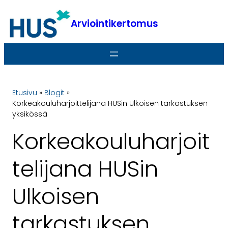
Siirry
sisältöön
Arviointikertomus
Etusivu
»
Blogit
»
Korkeakouluharjoittelijana HUSin Ulkoisen tarkastuksen
yksikössä
Korkeakouluharjoit
telijana HUSin
Ulkoisen
tarkastuksen